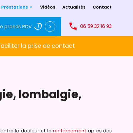
Prestations
Vidéos
Actualités
Contact
phone
06 59 32 16 93
Je prends RDV
chevron_right
ciliter la prise de contact
ie, lombalgie,
 contre la douleur et le
renforcement
après des