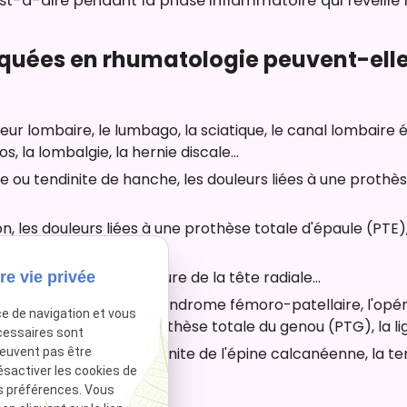
st-à-dire pendant la phase inflammatoire qui réveille l
quées en rhumatologie peuvent-elles 
eur lombaire, le lumbago, la sciatique, le canal lombaire é
s, la lombalgie, la hernie discale...
re ou tendinite de hanche, les douleurs liées à une prothès
tion, les douleurs liées à une prothèse totale d'épaule (PTE)
...
inite du coude, la fracture de la tête radiale...
re vie privée
e d'oie ou du genou, le syndrome fémoro-patellaire, l'opér
ce de navigation et vous
s douleurs liées à une prothèse totale du genou (PTG), la l
cessaires sont
re de la cheville, la tendinite de l'épine calcanéenne, la tend
peuvent pas être
ésactiver les cookies de
s préférences. Vous