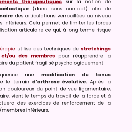
tements thérapeutiques
sur la notion de
coélastique
(donc sans contact) afin de
maire
des articulations verrouillées au niveau
inférieurs. Cela permet de limiter les forces
isation articulaire ce qui, à long terme risque
hérapie
utilise des techniques de
stretchings
 et/ou des membres
pour réapprendre la
e du patient fragilisé psychologiquement.
équence une
modification du tonus
e le terrain
d’arthrose évolutive.
Après la
non douloureux du point de vue ligamentaire,
ire, vient le temps du travail de la force et à
fectuera des exercices de renforcement de la
membres inférieurs.