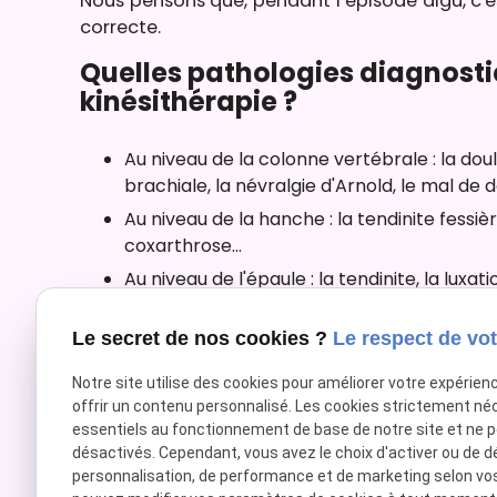
Nous pensons que, pendant l’épisode aigu, c'e
correcte.
Quelles pathologies diagnosti
kinésithérapie ?
Au niveau de la colonne vertébrale : la doul
brachiale, la névralgie d'Arnold, le mal de do
Au niveau de la hanche : la tendinite fessiè
coxarthrose...
Au niveau de l'épaule : la tendinite, la luxa
claviculaire, la périarthrite scapulohumérale
Au niveau du coude : le tennis elbow, la tend
Le secret de nos cookies ?
Le respect de vot
Au niveau du genou : la tendinite de la patt
Notre site utilise des cookies pour améliorer votre expérien
syndrome rotulien, la fasciite plantaire, le
offrir un contenu personnalisé. Les cookies strictement né
Au niveau de la cheville : l'entorse séquellai
essentiels au fonctionnement de base de notre site et ne 
désactivés. Cependant, vous avez le choix d'activer ou de d
personnalisation, de performance et de marketing selon vo