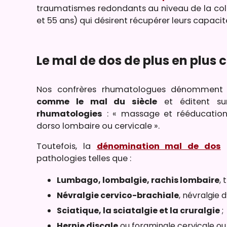
traumatismes redondants au niveau de la col
et 55 ans) qui désirent récupérer leurs capac
Le mal de dos de plus en plus 
Nos confrères rhumatologues dénomment
comme le mal du siècle
et éditent su
rhumatologies
: « massage et rééducation
dorso lombaire ou cervicale ».
Toutefois, la
dénomination mal de dos
e
pathologies telles que :
Lumbago, lombalgie,
rachis lombaire
,
Névralgie cervico-brachiale
, névralgie d
Sciatique,
la sciatalgie
et la cruralgie
;
Hernie discale
ou foraminale cervicale ou