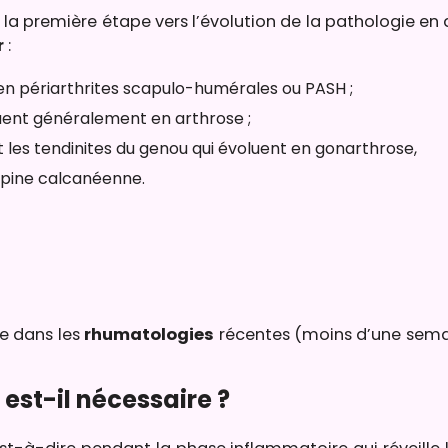
la première étape vers l’évolution de la pathologie en 
r
:
 en périarthrites scapulo-humérales ou PASH ;
luent généralement en arthrose ;
et les tendinites du genou qui évoluent en gonarthrose,
’épine calcanéenne.
ue dans les
rhumatologies
récentes (moins d’une sema
 est-il nécessaire ?