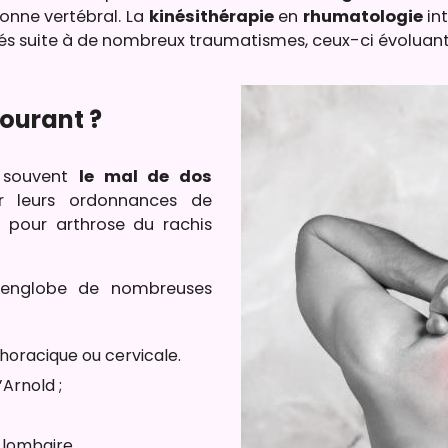
onne vertébral. La
kinésithérapie
en
rhumatologie
in
ités suite à de nombreux traumatismes, ceux-ci évoluant
courant ?
 souvent
le mal de dos
r leurs ordonnances de
 pour arthrose du rachis
nglobe de nombreuses
 thoracique ou cervicale.
’Arnold ;
 lombaire.