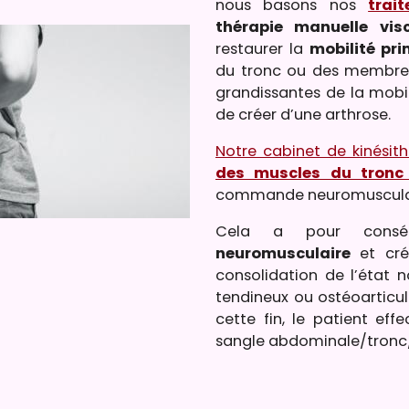
nous basons nos
trai
thérapie manuelle vis
restaurer la
mobilité pri
du tronc ou des membres 
grandissantes de la mobil
de créer d’une arthrose.
Notre cabinet de kinésit
des muscles du tronc
commande neuromusculair
Cela a pour cons
neuromusculaire
et cré
consolidation de l’état 
tendineux ou ostéoarticula
cette fin, le patient ef
sangle abdominale/tronc/