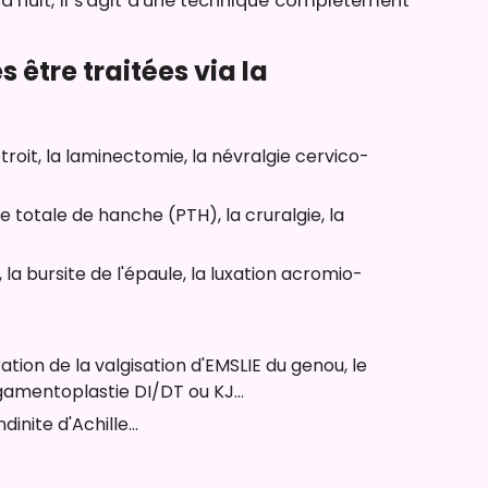
a nuit, il s'agit d'une technique complètement
être traitées via la
troit, la laminectomie, la névralgie cervico-
e totale de hanche (PTH), la cruralgie, la
, la bursite de l'épaule, la luxation acromio-
ation de la valgisation d'EMSLIE du genou, le
igamentoplastie DI/DT ou KJ...
inite d'Achille...