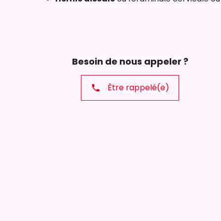
Besoin de nous appeler ?
Être rappelé(e)
phone