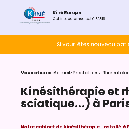
Panneau de gestion des cookies
Kiné Europe
Cabinet paramédical à
PARIS
Si vous êtes nouveau patie
Vous êtes ici :
Accueil
>
Prestations
> Rhumatologu
Kinésithérapie et 
sciatique...) à Paris
Notre cabinet de kinésithérapie, installé à P